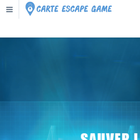
Qu’est-ce qu’un escape
Escape Game Roulette
Toutes les Villes – Régions
Escape Game Bot – Robot
Créer un Escape Game à la
Nouveaux Escape Games