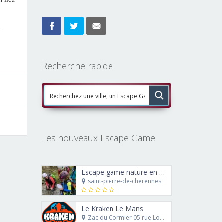
.
Recherche rapide
Les nouveaux Escape Game
Escape game nature en canyoning : le trésor de Ra’Carmes le rouge
saint-pierre-de-cherennes
Le Kraken Le Mans
Zac du Cormier 05 rue Louis Blériot 72230 Mulsanne