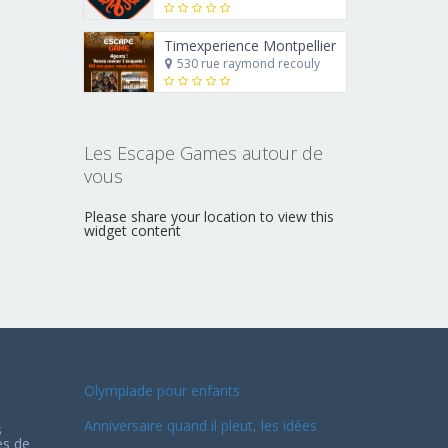
Timexperience Montpellier
530 rue raymond recouly
Les Escape Games autour de
vous
Please share your location to view this
widget content
Olympiade pour enfants
Anniversaire quand il pleut, les idées
s
es de