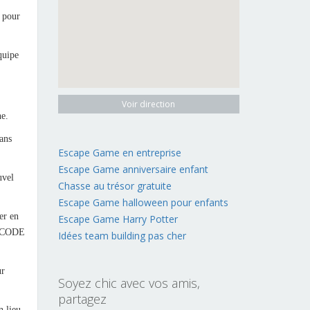
 pour
équipe
Voir direction
he.
ans
Escape Game en entreprise
Escape Game anniversaire enfant
uvel
Chasse au trésor gratuite
Escape Game halloween pour enfants
er en
Escape Game Harry Potter
le CODE
Idées team building pas cher
ur
Soyez chic avec vos amis,
partagez
n lieu