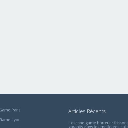
Game Paris
Articles Récents
 Game Lyon
L’escape game horreur : frisson
garantis dans les meilleures sall