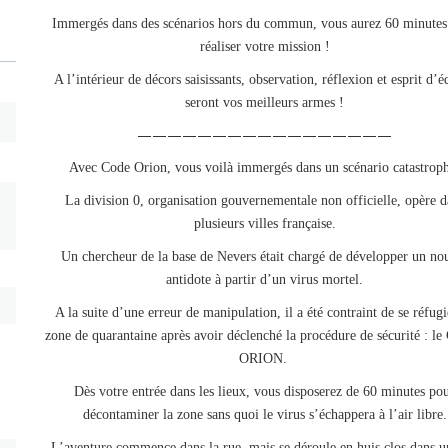
Immergés dans des scénarios hors du commun, vous aurez 60 minutes
réaliser votre mission !
A l’intérieur de décors saisissants, observation, réflexion et esprit d’
seront vos meilleurs armes !
—————————————————
Avec Code Orion, vous voilà immergés dans un scénario catastrop
La division 0, organisation gouvernementale non officielle, opère d
plusieurs villes française.
Un chercheur de la base de Nevers était chargé de développer un no
antidote à partir d’un virus mortel.
A la suite d’une erreur de manipulation, il a été contraint de se réfugi
zone de quarantaine après avoir déclenché la procédure de sécurité : 
ORION.
Dès votre entrée dans les lieux, vous disposerez de 60 minutes po
décontaminer la zone sans quoi le virus s’échappera à l’air libre.
L’aventure commence dans la rue, mais se déroule en huis clos dans u