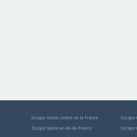
Escape Game Centre de la France
Escape 
Escape Game en Ile-de-France
Escape