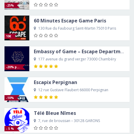
-25%
60 Minutes Escape Game Paris
130 Rue du Faubourg Saint-Martin 75010 Paris
10€
Embassy of Game – Escape Department – Chambery
177 avenue du grand verger 73000 Chambéry
-20% par porteur de la carte étudiant avec le code : HAPPYEOG
Escapix Perpignan
12 rue Gustave Flaubert 66000 Perpignan
-10%
Télé Bleue Nîmes
7, rue de broussan – 30128 GARONS
- 5 %