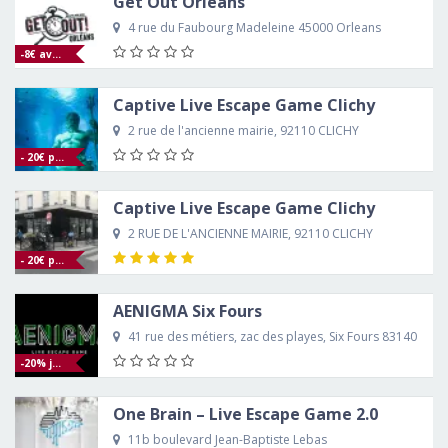
Get Out Orléans
4 rue du Faubourg Madeleine 45000 Orleans
-8€ avec le code CARTE2019
Captive Live Escape Game Clichy
2 rue de l'ancienne mairie, 92110 CLICHY
- 20€ pour 5 à 6 joueurs
Captive Live Escape Game Clichy
2 RUE DE L'ANCIENNE MAIRIE, 92110 CLICHY
- 20€ pour toute équipe de 5 à 6 joueurs
AENIGMA Six Fours
41 rue des métiers, zac des playes, Six Fours 83140
-20% jusqu'à fin Août 2018
One Brain – Live Escape Game 2.0
11b boulevard Jean-Baptiste Lebas