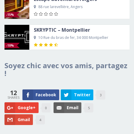
88 rue larevellière, Angers
-15%
SKRYPTIC – Montpellier
10 Rue du bras de fer, 34 000 Montpellier
-10%
Soyez chic avec vos amis, partagez
!
12
Facebook
Twitter
3
Google+
Email
0
5
Gmail
4