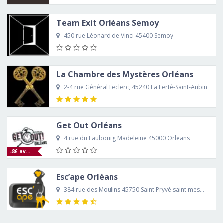
Team Exit Orléans Semoy
450 rue Léonard de Vinci 45400 Semoy
La Chambre des Mystères Orléans
2-4 rue Général Leclerc, 45240 La Ferté-Saint-Aubin
Get Out Orléans
4 rue du Faubourg Madeleine 45000 Orleans
-8€ avec le code CARTE2019
Esc’ape Orléans
384 rue des Moulins 45750 Saint Pryvé saint mesmin