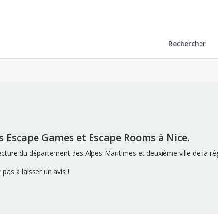
Rechercher
es Escape Games et Escape Rooms à Nice.
cture du département des Alpes-Maritimes et deuxième ville de la ré
pas à laisser un avis !