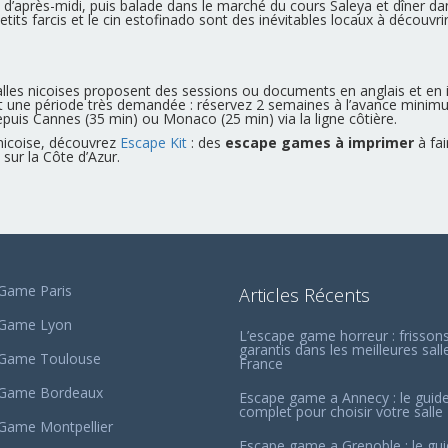
 d’après-midi, puis balade dans le marché du cours Saleya et dîner d
its farcis et le cin estofinado sont des inévitables locaux à découvri
alles nicoises proposent des sessions ou documents en anglais et en i
t une période très demandée : réservez 2 semaines à l’avance minim
epuis Cannes (35 min) ou Monaco (25 min) via la ligne côtière.
 nicoise, découvrez
Escape Kit
: des
escape games à imprimer
à fai
sur la Côte d’Azur.
Game Paris
Articles Récents
 Game Lyon
L’escape game horreur : frisson
garantis dans les meilleures sall
 Game Toulouse
France
 Game Bordeaux
Escape game a Annecy : le guid
complet pour choisir votre salle
Game Montpellier
Escape game a Grenoble : le gu