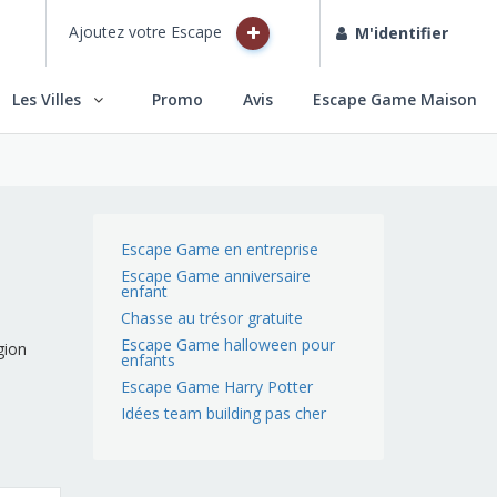
Ajoutez votre Escape
M'identifier
Les Villes
Promo
Avis
Escape Game Maison
Escape Game en entreprise
Escape Game anniversaire
enfant
Chasse au trésor gratuite
Escape Game halloween pour
gion
enfants
Escape Game Harry Potter
Idées team building pas cher