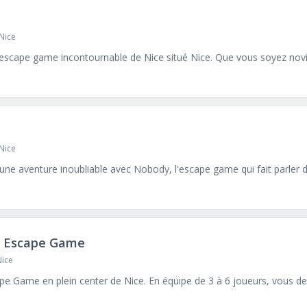
Nice
Nice
! Escape Game
Nice