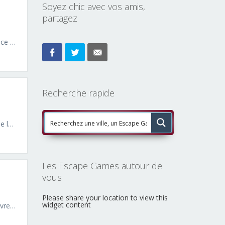
Soyez chic avec vos amis,
partagez
Mysteroom est un escape game incontournable de Nice situé Nice. Que vous soyez novice ou joueur expérimenté, cette enseigne propose…
Recherche rapide
Plongez au cœur d'une aventure inoubliable avec Nobody, l'escape game qui fait parler de lui à Nice situé Nice. Ici,…
Les Escape Games autour de
vous
Please share your location to view this
widget content
Aventure Live! Escape Game en plein center de Nice. En équipe de 3 à 6 joueurs, vous devrez vous évader.…