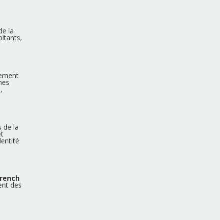
de la
bitants,
lement
nes
,
 de la
et
dentité
rench
ent des