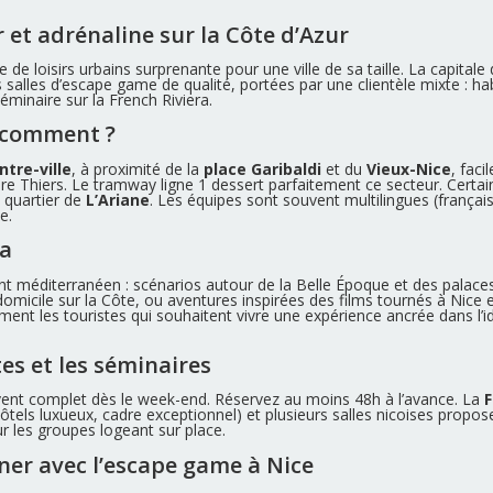
 et adrénaline sur la Côte d’Azur
 de loisirs urbains surprenante pour une ville de sa taille. La capitale 
s salles d’escape game de qualité, portées par une clientèle mixte : ha
éminaire sur la French Riviera.
t comment ?
ntre-ville
, à proximité de la
place Garibaldi
et du
Vieux-Nice
, faci
re Thiers. Le tramway ligne 1 dessert parfaitement ce secteur. Certai
 quartier de
L’Ariane
. Les équipes sont souvent multilingues (français
e.
ra
nt méditerranéen : scénarios autour de la Belle Époque et des palaces
domicile sur la Côte, ou aventures inspirées des films tournés à Nice 
ent les touristes qui souhaitent vivre une expérience ancrée dans l’i
es et les séminaires
souvent complet dès le week-end. Réservez au moins 48h à l’avance. La
F
ôtels luxueux, cadre exceptionnel) et plusieurs salles nicoises propos
r les groupes logeant sur place.
ner avec l’escape game à Nice