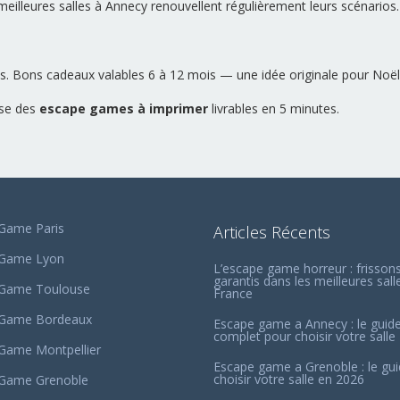
 meilleures salles à Annecy renouvellent régulièrement leurs scénarios.
ts. Bons cadeaux valables 6 à 12 mois — une idée originale pour Noël
se des
escape games à imprimer
livrables en 5 minutes.
Game Paris
Articles Récents
 Game Lyon
L’escape game horreur : frisson
garantis dans les meilleures sall
 Game Toulouse
France
 Game Bordeaux
Escape game a Annecy : le guid
complet pour choisir votre salle
Game Montpellier
Escape game a Grenoble : le gu
choisir votre salle en 2026
Game Grenoble