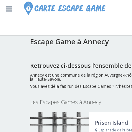
Accueil
Escape Game à Annecy
Qu’est-ce qu’un escape
Escape Game à Annecy
Escape Game Roulette
Retrouvez ci-dessous l’ensemble d
Toutes les Villes – Régions
Annecy est une commune de la région Auvergne-Rhône
la Haute-Savoie.
Escape Game Bot – Robot
Vous avez déja fait l’un des Escape Games ? N’hésitez 
Créer un Escape Game à la
Les Escapes Games à Annecy
Prison Island
Nouveaux Escape Games
Esplanade de l'Hôte