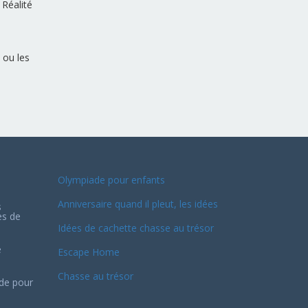
 Réalité
 ou les
Olympiade pour enfants
Anniversaire quand il pleut, les idées
s
es de
Idées de cachette chasse au trésor
e
Escape Home
Chasse au trésor
ide pour