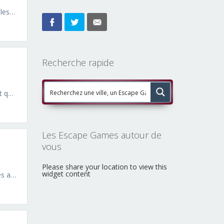
À la recherche d'une activité palpitante à Annecy ? Prison Island situé Annecy vous ouvre les portes de ses salles…
Recherche rapide
1/ Break Out Annecy, c'est une salle de jeux qui propose des escape Games novateurs et qualitatifs, un bar à…
Les Escape Games autour de
vous
Please share your location to view this
widget content
Bienvenue à la Compagnie du Jeu ! Envie de résoudre des énigmes à la maison? Vous êtes au bon endroit.…