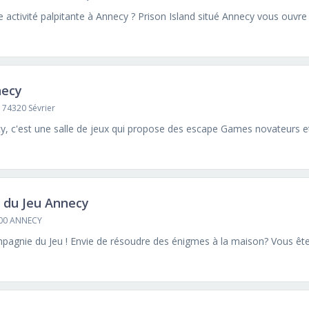
necy
, 74320 Sévrier
 du Jeu Annecy
000 ANNECY