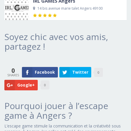
IRL GAMES Angers
14 bis avenue marie talet Angers 49100
Soyez chic avec vos amis,
partagez !
0
Facebook
Twitter
0
Google+
0
Pourquoi jouer à l’escape
game à Angers ?
L’escape game stimule la communication et la créativité sous