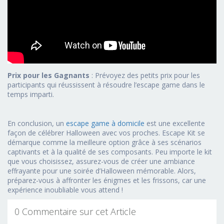
Prix pour les Gagnants
: Prévoyez des petits prix pour les
participants qui réussissent à résoudre l’escape game dans le
temps imparti.
En conclusion, un
escape game à domicile
est une excellente
façon de célébrer Halloween avec vos proches. Escape Kit se
démarque comme la meilleure option grâce à ses scénarios
captivants et à la qualité de ses composants. Peu importe le kit
que vous choisissez, assurez-vous de créer une ambiance
effrayante pour une soirée d’Halloween mémorable. Alors,
préparez-vous à affronter les énigmes et les frissons, car une
expérience inoubliable vous attend !
0 Commentaire sur cet Article