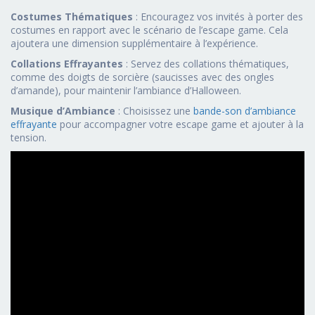
Costumes Thématiques
: Encouragez vos invités à porter des
costumes en rapport avec le scénario de l’escape game. Cela
ajoutera une dimension supplémentaire à l’expérience.
Collations Effrayantes
: Servez des collations thématiques,
comme des doigts de sorcière (saucisses avec des ongles
d’amande), pour maintenir l’ambiance d’Halloween.
Musique d’Ambiance
: Choisissez une
bande-son d’ambiance
effrayante
pour accompagner votre escape game et ajouter à la
tension.