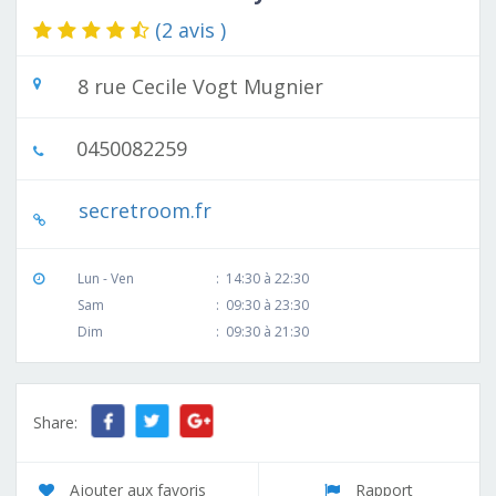
(2 avis )
8 rue Cecile Vogt Mugnier
0450082259
secretroom.fr
Lun - Ven
:
14:30 à 22:30
Sam
:
09:30 à 23:30
Dim
:
09:30 à 21:30
Share:
Ajouter aux favoris
Rapport