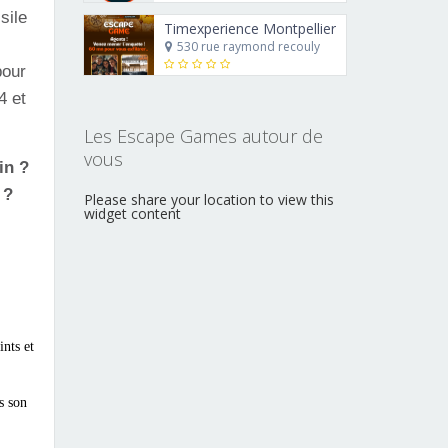
sile
Timexperience Montpellier
530 rue raymond recouly
pour
4 et
Les Escape Games autour de
vous
in ?
 ?
Please share your location to view this
widget content
nts et
s son