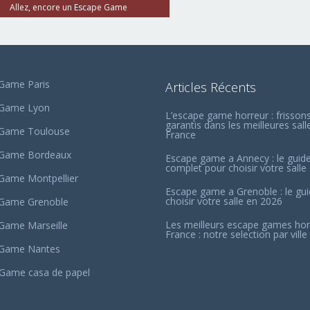
Allez, encore un Escape Game
Game Paris
Articles Récents
 Game Lyon
L’escape game horreur : frisson
garantis dans les meilleures sall
 Game Toulouse
France
 Game Bordeaux
Escape game a Annecy : le guid
complet pour choisir votre salle
Game Montpellier
Escape game a Grenoble : le gu
choisir votre salle en 2026
Game Grenoble
Les meilleurs escape games hor
Game Marseille
France : notre selection par ville
 Game Nantes
Game casa de papel