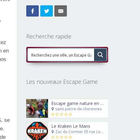
e
Recherche rapide
tez
n en
nos
Les nouveaux Escape Game
Escape game nature en canyoning : le trésor de Ra’Carmes le rouge
saint-pierre-de-cherennes
S, se
Le Kraken Le Mans
e.
Zac du Cormier 05 rue Louis Blériot 72230 Mulsanne
 de