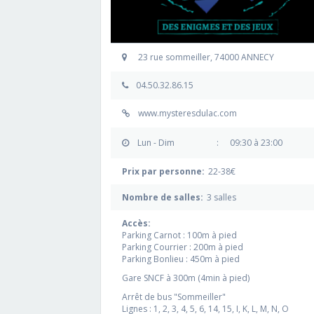
23 rue sommeiller, 74000 ANNECY
04.50.32.86.15
www.mysteresdulac.com
Lun - Dim
:
09:30 à 23:00
Prix par personne:
22-38€
Nombre de salles:
3 salles
Accès:
Parking Carnot : 100m à pied
Parking Courrier : 200m à pied
Parking Bonlieu : 450m à pied
Gare SNCF à 300m (4min à pied)
Arrêt de bus "Sommeiller"
Lignes : 1, 2, 3, 4, 5, 6, 14, 15, I, K, L, M, N, O