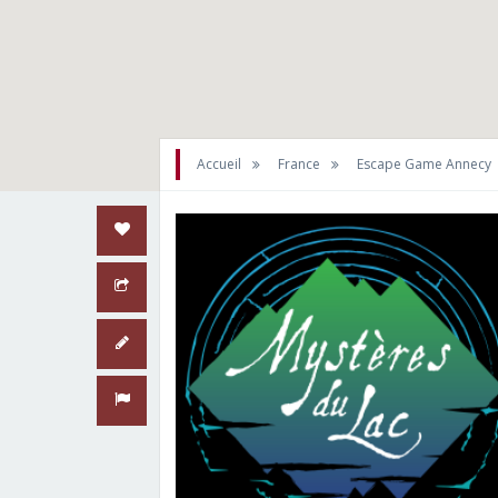
Accueil
France
Escape Game Annecy