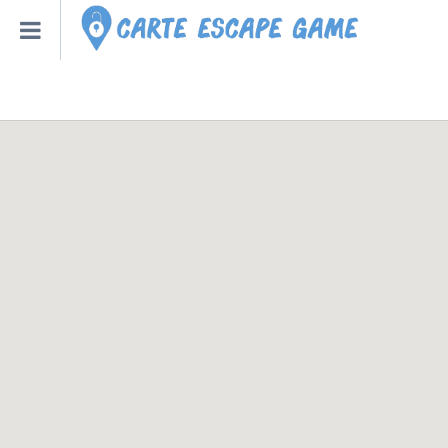
Qu’est-ce qu’un escape
Escape Game Roulette
Toutes les Villes – Régions
Escape Game Bot – Robot
Créer un Escape Game à la
Nouveaux Escape Games