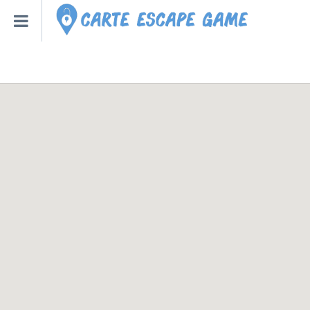
Qu’est-ce qu’un escape
Escape Game Roulette
Toutes les Villes – Régions
Escape Game Bot – Robot
Créer un Escape Game à la
Nouveaux Escape Games