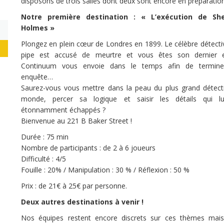
disposons de trois salles dont deux sont encore en préparation
Notre première destination : « L’exécution de She
Holmes »
Plongez en plein cœur de Londres en 1899. Le célèbre détectiv
pipe est accusé de meurtre et vous êtes son dernier e
Continuum vous envoie dans le temps afin de termine
enquête…
Saurez-vous vous mettre dans la peau du plus grand détect
monde, percer sa logique et saisir les détails qui l
étonnamment échappés ?
Bienvenue au 221 B Baker Street !
Durée : 75 min
Nombre de participants : de 2 à 6 joueurs
Difficulté : 4/5
Fouille : 20% / Manipulation : 30 % / Réflexion : 50 %
Prix : de 21€ à 25€ par personne.
Deux autres destinations à venir !
Nos équipes restent encore discrets sur ces thèmes mai