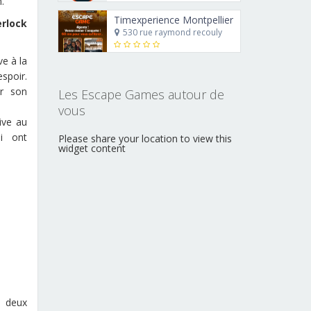
.
Timexperience Montpellier
rlock
530 rue raymond recouly
e à la
spoir.
r son
Les Escape Games autour de
vous
ive au
ui ont
Please share your location to view this
widget content
s deux