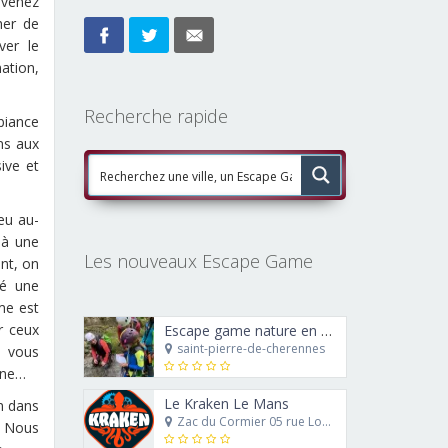
 venez
her de
ver le
ation,
Recherche rapide
biance
ns aux
ive et
eu au-
 à une
Les nouveaux Escape Game
ont, on
éé une
me est
r ceux
Escape game nature en canyoning : le trésor de Ra’Carmes le rouge
saint-pierre-de-cherennes
e vous
igne…
Le Kraken Le Mans
on dans
Zac du Cormier 05 rue Louis Blériot 72230 Mulsanne
. Nous