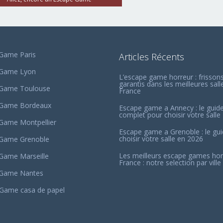
Game Paris
Articles Récents
 Game Lyon
L’escape game horreur : frisson
garantis dans les meilleures sall
 Game Toulouse
France
 Game Bordeaux
Escape game a Annecy : le guid
complet pour choisir votre salle
Game Montpellier
Escape game a Grenoble : le gu
choisir votre salle en 2026
Game Grenoble
Les meilleurs escape games hor
Game Marseille
France : notre selection par ville
 Game Nantes
Game casa de papel