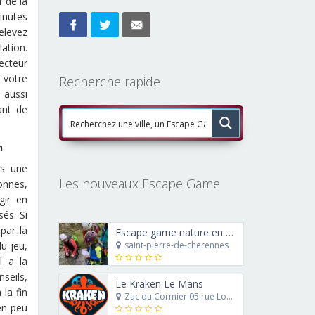
r de la
minutes
Relevez
lation.
ecteur
 votre
Recherche rapide
 aussi
ant de
n
ns une
Les nouveaux Escape Game
nnes,
gir en
és. Si
par la
Escape game nature en canyoning : le trésor de Ra’Carmes le rouge
du jeu,
saint-pierre-de-cherennes
l a la
seils,
Le Kraken Le Mans
 la fin
Zac du Cormier 05 rue Louis Blériot 72230 Mulsanne
en peu