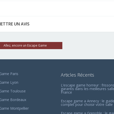
ETTRE UN AVIS
Allez, encore un Escape Game
Game Paris
Articles Récents
 Game Lyon
L’escape game horreur : frisson
garantis dans les meilleures sall
 Game Toulouse
France
 Game Bordeaux
Escape game a Annecy : le guid
complet pour choisir votre salle
Game Montpellier
Escape game a Grenoble : le gu