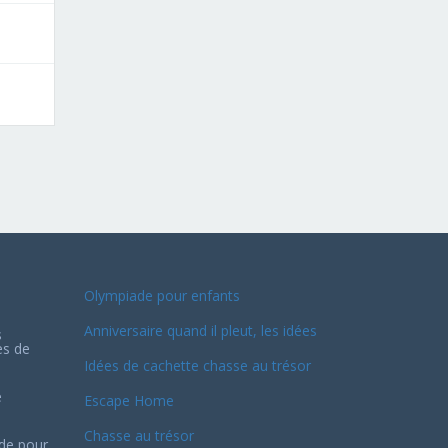
Olympiade pour enfants
Anniversaire quand il pleut, les idées
s
es de
Idées de cachette chasse au trésor
e
Escape Home
Chasse au trésor
ide pour