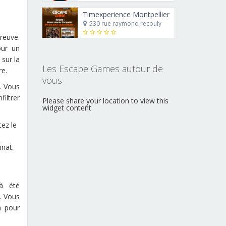
Timexperience Montpellier
530 rue raymond recouly
preuve.
our un
 sur la
Les Escape Games autour de
re.
vous
e. Vous
filtrer
Please share your location to view this
widget content
tez le
inat.
à été
. Vous
n pour