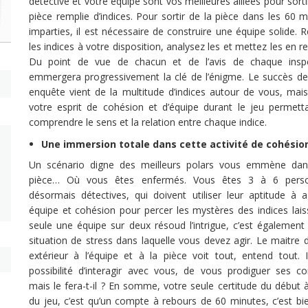
détective et votre équipe sont vos meilleures alliées pour sorti
pièce remplie d’indices. Pour sortir de la pièce dans les 60 
imparties, il est nécessaire de construire une équipe solide. 
les indices à votre disposition, analysez les et mettez les en re
Du point de vue de chacun et de l’avis de chaque insp
emmergera progressivement la clé de l’énigme. Le succès de
enquête vient de la multitude d’indices autour de vous, mais
votre esprit de cohésion et d’équipe durant le jeu permett
comprendre le sens et la relation entre chaque indice.
Une immersion totale dans cette activité de cohésio
Un scénario digne des meilleurs polars vous emmène da
pièce… Où vous êtes enfermés. Vous êtes 3 à 6 perso
désormais détectives, qui doivent utiliser leur aptitude à a
équipe et cohésion pour percer les mystères des indices laiss
seule une équipe sur deux résoud l’intrigue, c’est également 
situation de stress dans laquelle vous devez agir. Le maitre 
extérieur à l’équipe et à la pièce voit tout, entend tout. I
possibilité d’interagir avec vous, de vous prodiguer ses con
mais le fera-t-il ? En somme, votre seule certitude du début à
du jeu, c’est qu’un compte à rebours de 60 minutes, c’est bi