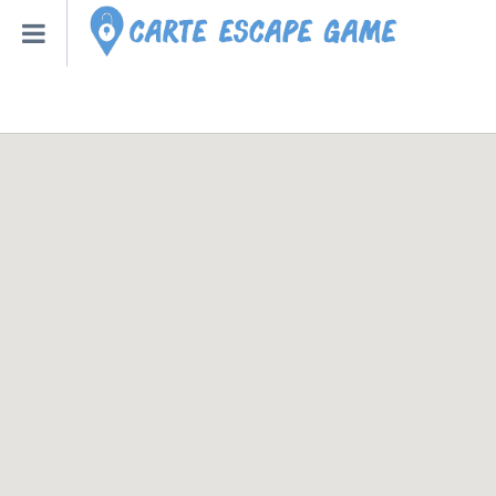
Qu’est-ce qu’un escape
Escape Game Roulette
Toutes les Villes – Régions
Escape Game Bot – Robot
Créer un Escape Game à la
Nouveaux Escape Games