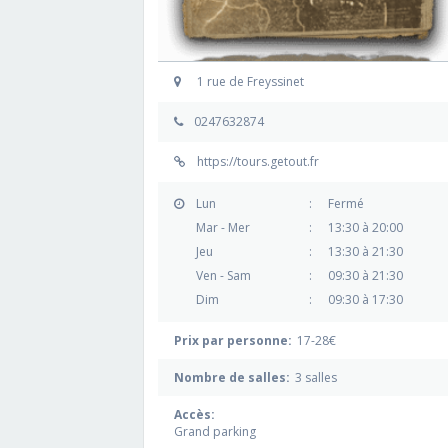
1 rue de Freyssinet
0247632874
https://tours.getout.fr
Lun
:
Fermé
Mar - Mer
:
13:30 à 20:00
Jeu
:
13:30 à 21:30
Ven - Sam
:
09:30 à 21:30
Dim
:
09:30 à 17:30
Prix par personne:
17-28€
Nombre de salles:
3 salles
Accès:
Grand parking