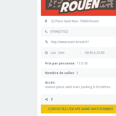
32 Place Saint Marc 76000 Rouen
0784027322
http://www.team-break.fr/
Lun - Dim
:
09:30 à 23:00
Prix par personne:
17.5-35
Nombre de salles:
3
Accès:
voiture place saint marc parking à 50 mètres
CONTACTEZ L'ESCAPE GAME GRATUITEMENT