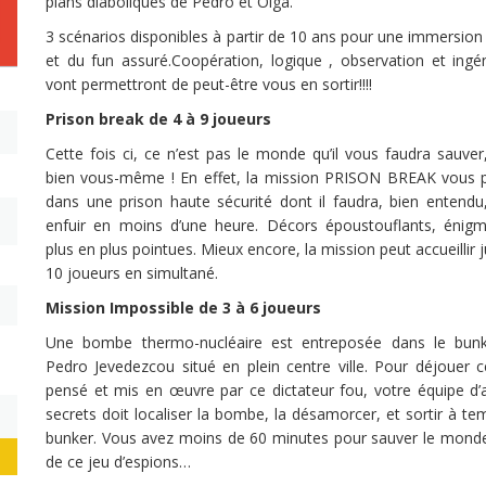
plans diaboliques de Pedro et Olga.
3 scénarios disponibles à partir de 10 ans pour une immersion
et du fun assuré.Coopération, logique , observation et ingén
vont permettront de peut-être vous en sortir!!!!
Prison break de 4 à 9 joueurs
Cette fois ci, ce n’est pas le monde qu’il vous faudra sauver
bien vous-même ! En effet, la mission PRISON BREAK vous 
dans une prison haute sécurité dont il faudra, bien entendu
enfuir en moins d’une heure. Décors époustouflants, énig
plus en plus pointues. Mieux encore, la mission peut accueillir 
10 joueurs en simultané.
Mission Impossible de 3 à 6 joueurs
Une bombe thermo-nucléaire est entreposée dans le bun
Pedro Jevedezcou situé en plein centre ville. Pour déjouer c
pensé et mis en œuvre par ce dictateur fou, votre équipe d’
secrets doit localiser la bombe, la désamorcer, et sortir à t
bunker. Vous avez moins de 60 minutes pour sauver le mond
de ce jeu d’espions…