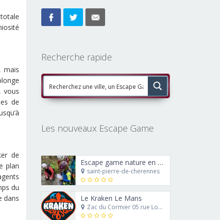
 totale
iosité
Recherche rapide
, mais
plonge
, vous
mes de
jusqu’à
Les nouveaux Escape Game
ker de
Escape game nature en canyoning : le trésor de Ra’Carmes le rouge
e plan
saint-pierre-de-cherennes
agents
emps du
e dans
Le Kraken Le Mans
Zac du Cormier 05 rue Louis Blériot 72230 Mulsanne