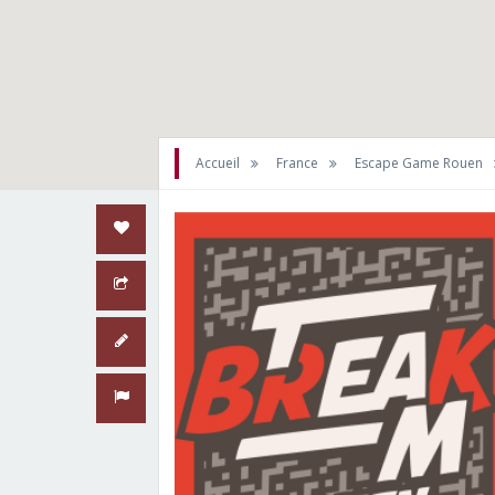
Accueil
France
Escape Game Rouen