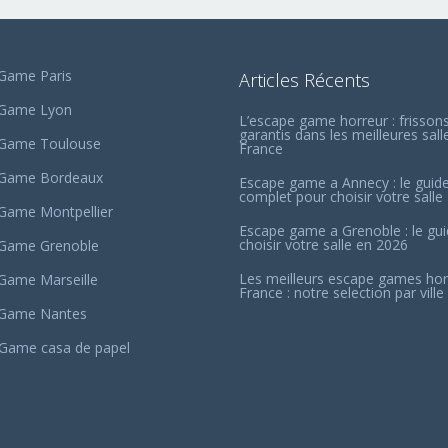
Game Paris
Articles Récents
 Game Lyon
L’escape game horreur : frisson
garantis dans les meilleures sall
 Game Toulouse
France
 Game Bordeaux
Escape game a Annecy : le guid
complet pour choisir votre salle
Game Montpellier
Escape game a Grenoble : le gu
choisir votre salle en 2026
Game Grenoble
Les meilleurs escape games hor
Game Marseille
France : notre selection par ville
 Game Nantes
Game casa de papel