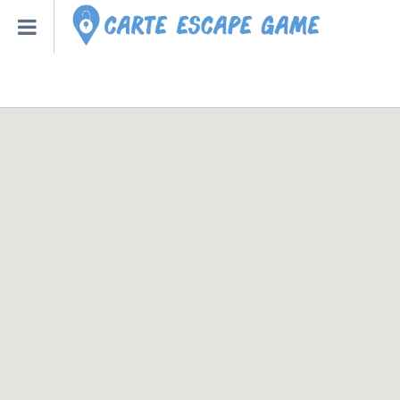
Qu’est-ce qu’un escape
Escape Game Roulette
Toutes les Villes – Régions
Escape Game Bot – Robot
Créer un Escape Game à la
Nouveaux Escape Games