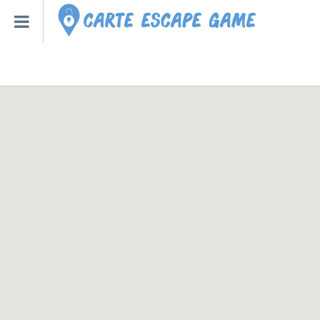
Qu’est-ce qu’un escape
Escape Game Roulette
Toutes les Villes – Régions
Escape Game Bot – Robot
Créer un Escape Game à la
Nouveaux Escape Games