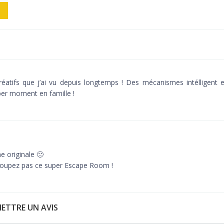
atifs que j’ai vu depuis longtemps ! Des mécanismes intélligent e
er moment en famille !
e originale 🙂
 loupez pas ce super Escape Room !
ETTRE UN AVIS