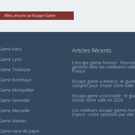
Allez, encore un Escape Game
Game Paris
Articles Récents
 Game Lyon
L’escape game horreur : frisson
garantis dans les meilleures sall
 Game Toulouse
France
 Game Bordeaux
Escape game a Annecy : le guid
complet pour choisir votre salle
Game Montpellier
Escape game a Grenoble : le gu
choisir votre salle en 2026
Game Grenoble
Les meilleurs escape games hor
Game Marseille
France : notre selection par ville
 Game Nantes
Game casa de papel