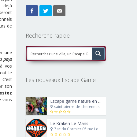
, déjà
seront
onnels
urs de
Recherche rapide
er une
au pays
 à vos
out le
Les nouveaux Escape Game
 C’est
er son
estez
ue vous
Escape game nature en canyoning : le trésor de Ra’Carmes le rouge
saint-pierre-de-cherennes
Le Kraken Le Mans
Zac du Cormier 05 rue Louis Blériot 72230 Mulsanne