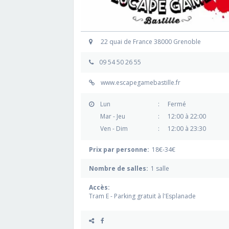
22 quai de France 38000 Grenoble
09 54 50 26 55
www.escapegamebastille.fr
Lun
:
Fermé
Mar - Jeu
:
12:00 à 22:00
Ven - Dim
:
12:00 à 23:30
Prix par personne:
18€-34€
Nombre de salles:
1 salle
Accès:
Tram E - Parking gratuit à l'Esplanade