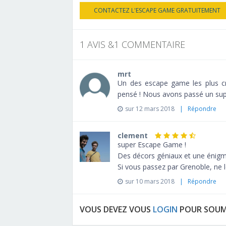
CONTACTEZ L'ESCAPE GAME GRATUITEMENT
1 AVIS &1 COMMENTAIRE
mrt
Un des escape game les plus cré
pensé ! Nous avons passé un sup
sur 12 mars 2018
| Répondre
clement
super Escape Game !
Des décors géniaux et une énigm
Si vous passez par Grenoble, ne
sur 10 mars 2018
| Répondre
VOUS DEVEZ VOUS
LOGIN
POUR SOUM