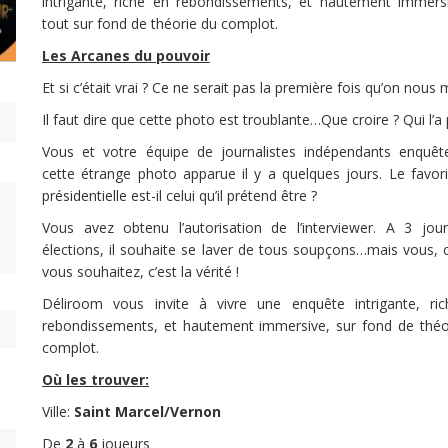
intrigante, riche en rebondissements, et hautement immersi
tout sur fond de théorie du complot.
Les Arcanes du pouvoir
Et si c’était vrai ? Ce ne serait pas la première fois qu’on nous 
Il faut dire que cette photo est troublante…Que croire ? Qui l’a 
Vous et votre équipe de journalistes indépendants enquêt
cette étrange photo apparue il y a quelques jours. Le favori
présidentielle est-il celui qu’il prétend être ?
Vous avez obtenu l’autorisation de l’interviewer. A 3 jou
élections, il souhaite se laver de tous soupçons…mais vous, 
vous souhaitez, c’est la vérité !
Déliroom vous invite à vivre une enquête intrigante, ri
rebondissements, et hautement immersive, sur fond de théo
complot.
Où les trouver:
Ville:
Saint Marcel/Vernon
De
2
à
6
joueurs