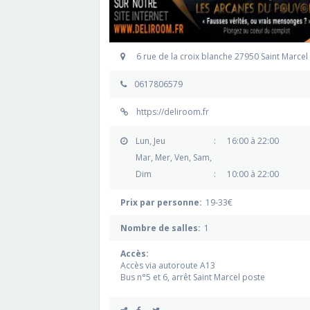
6 rue de la croix blanche 27950 Saint Marcel
0617806579
https://deliroom.fr
Lun, Jeu
:
16:00 à 22:00
Mar, Mer, Ven, Sam,
Dim
:
10:00 à 22:00
Prix par personne:
19-33€
Nombre de salles:
1
Accès:
Accès via autoroute A13
Bus n°5 et 6, arrêt Saint Marcel poste