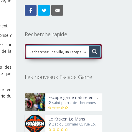
ve, le
ment.
Recherche rapide
prise ?
ez sur
 de la
rs des
ce que
Les nouveaux Escape Game
che en
rie du
Escape game nature en canyoning : le trésor de Ra’Carmes le rouge
saint-pierre-de-cherennes
Le Kraken Le Mans
Zac du Cormier 05 rue Louis Blériot 72230 Mulsanne