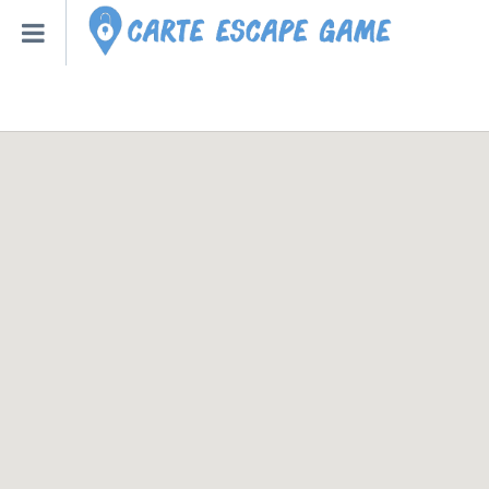
Qu’est-ce qu’un escape
Escape Game Roulette
Toutes les Villes – Régions
Escape Game Bot – Robot
Créer un Escape Game à la
Nouveaux Escape Games