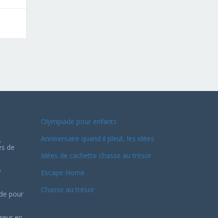
Olympiade pour enfants
Anniversaire quand il pleut, les idées
s
es de
Idées de cachette chasse au trésor
e
Escape Home
Chasse au trésor
ide pour
reur en