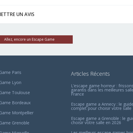
ETTRE UN AVIS
Allez, encore un Escape Game
Game Paris
Articles Récents
 Game Lyon
L’escape game horreur : frisson
garantis dans les meilleures sall
 Game Toulouse
France
 Game Bordeaux
Escape game a Annecy : le guid
complet pour choisir votre salle
Game Montpellier
Escape game a Grenoble : le gu
choisir votre salle en 2026
Game Grenoble
Les meilleurs escape games hor
Game Marseille