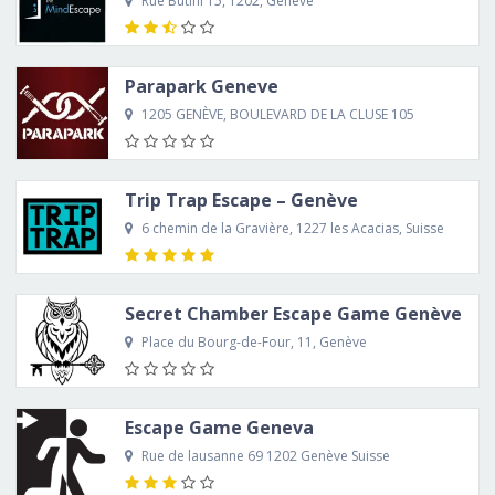
Rue Butini 15, 1202, Genève
Parapark Geneve
1205 GENÈVE, BOULEVARD DE LA CLUSE 105
Trip Trap Escape – Genève
6 chemin de la Gravière, 1227 les Acacias, Suisse
Secret Chamber Escape Game Genève
Place du Bourg-de-Four, 11, Genève
Escape Game Geneva
Rue de lausanne 69 1202 Genève Suisse