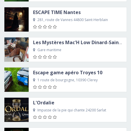
ESCAPE TIME Nantes
281, route de Vannes 44800 Saint-Herblain
Les Mystères Mac'H Low Dinard-Saint-Malo
Gare maritime
Escape game apéro Troyes 10
1 route de bourgogne, 10390 Clerey
L'Ordalie
Impasse de la pie qui chante 24200 Sarlat